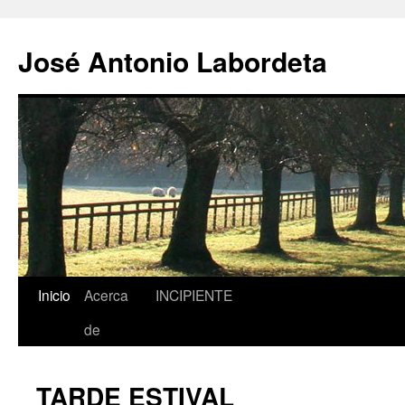
José Antonio Labordeta
Inicio
Acerca
INCIPIENTE
Saltar
de
al
contenido
TARDE ESTIVAL